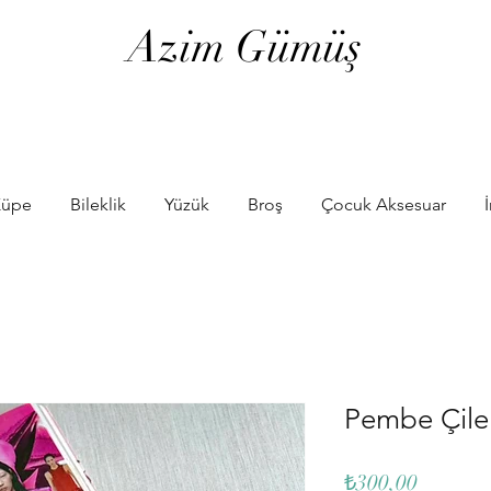
Azim Gümüş
üpe
Bileklik
Yüzük
Broş
Çocuk Aksesuar
Pembe Çile
Fiyat
₺300,00