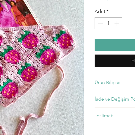
Adet
*
H
Ürün Bilgisi:
• Fiyatlarımıza KDV Da
İade ve Değişim Pol
• Değişim Politikasını 
Teslimat:
• Ürünler 2 iş günü i