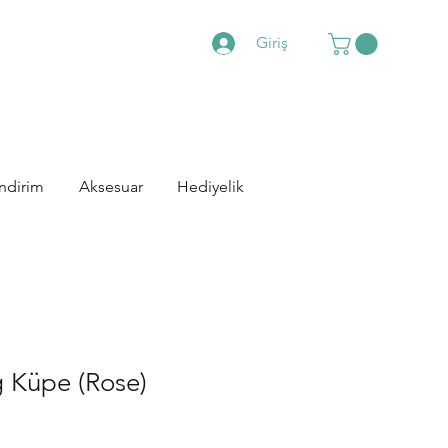
Giriş
İndirim
Aksesuar
Hediyelik
g Küpe (Rose)