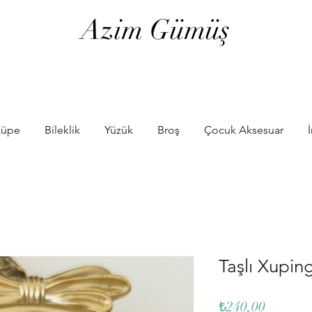
Azim Gümüş
üpe
Bileklik
Yüzük
Broş
Çocuk Aksesuar
Taşlı Xupin
Fiyat
₺240,00