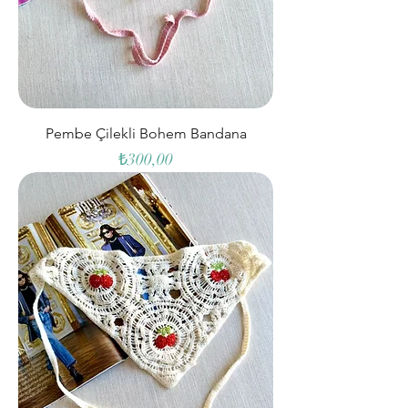
Pembe Çilekli Bohem Bandana
Fiyat
₺300,00