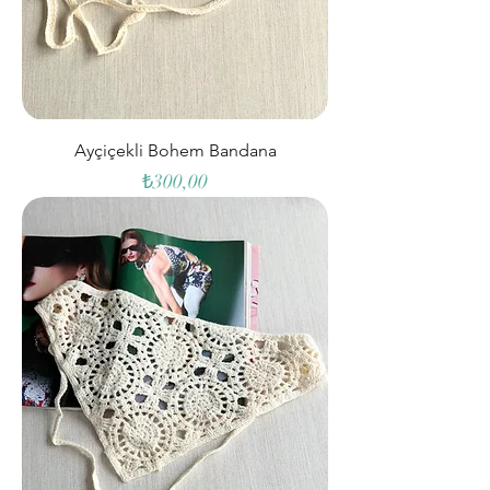
Ayçiçekli Bohem Bandana
Fiyat
₺300,00