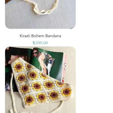
Kirazlı Bohem Bandana
Fiyat
₺300,00