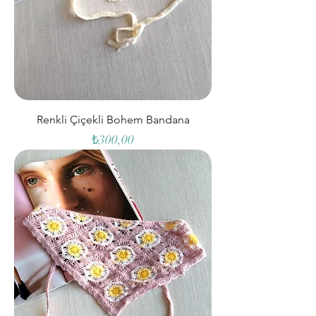
Renkli Çiçekli Bohem Bandana
Fiyat
₺300,00