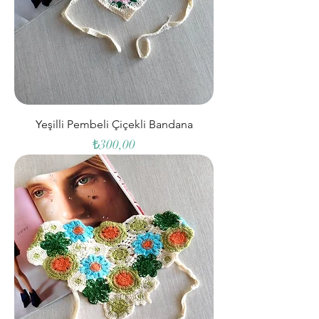
Yeşilli Pembeli Çiçekli Bandana
Fiyat
₺300,00