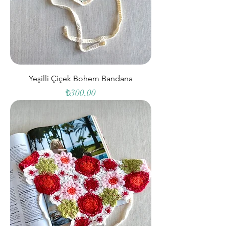
Yeşilli Çiçek Bohem Bandana
Fiyat
₺300,00