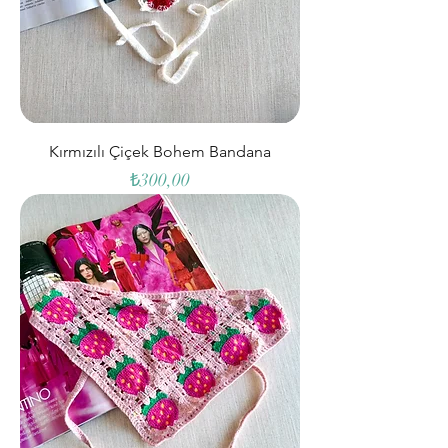
Kırmızılı Çiçek Bohem Bandana
Fiyat
₺300,00