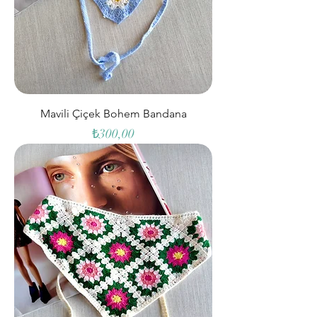
Mavili Çiçek Bohem Bandana
Fiyat
₺300,00