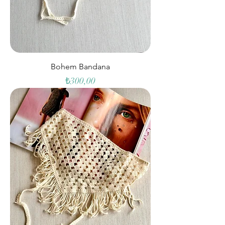
Bohem Bandana
Fiyat
₺300,00