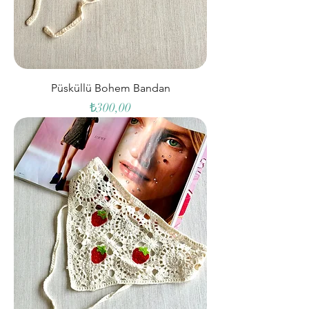
Püsküllü Bohem Bandan
Fiyat
₺300,00