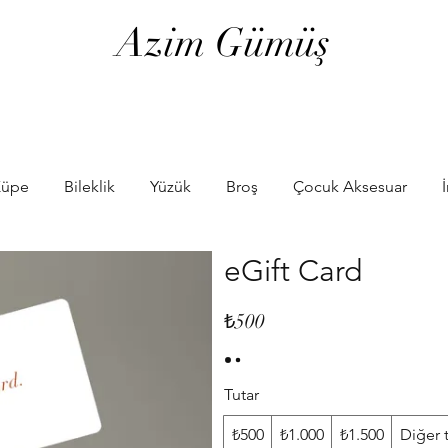
Azim Gümüş
üpe
Bileklik
Yüzük
Broş
Çocuk Aksesuar
eGift Card
₺500
Tutar
₺500
₺1.000
₺1.500
Diğer 