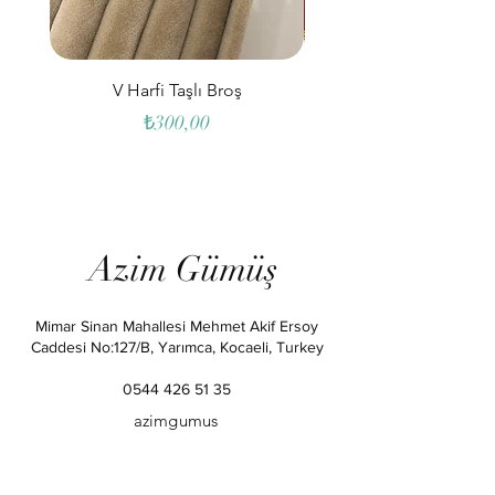
V Harfi Taşlı Broş
Çiçekli Taşlı Sallantıl
Fiyat
₺300,00
Azim Gümüş
Mimar Sinan Mahallesi Mehmet Akif Ersoy
Caddesi No:127/B, Yarımca, Kocaeli, Turkey
0544 426 51 35
azimgumus